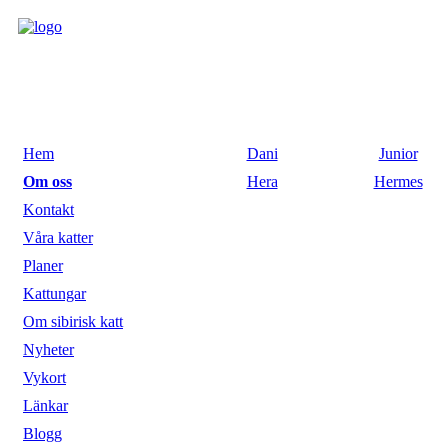
Hem
Dani
Junior
Om oss
Hera
Hermes
Kontakt
Våra katter
Planer
Kattungar
Om sibirisk katt
Nyheter
Vykort
Länkar
Blogg