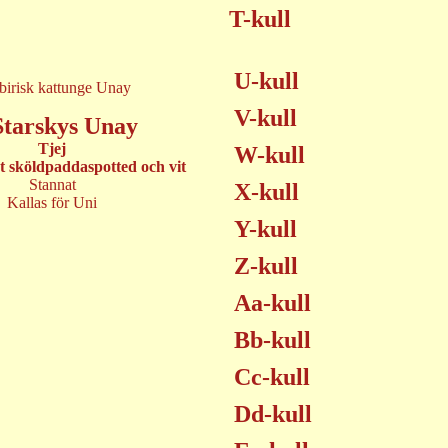
T-kull
U-kull
V-kull
Starskys Unay
Tjej
W-kull
t sköldpaddaspotted och vit
Stannat
X-kull
Kallas för Uni
Y-kull
Z-kull
Aa-kull
Bb-kull
Cc-kull
Dd-kull