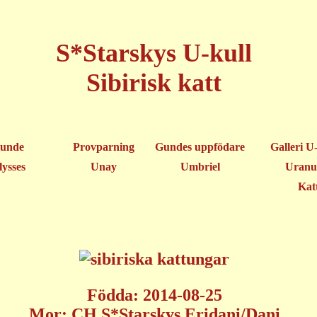
S*Starskys U-kull
Sibirisk katt
unde
Provparning
Gundes uppfödare
Galleri U
lysses
Unay
Umbriel
Uranu
Kat
Födda: 2014-08-25
Mor: CH S*Starskys Eridani/Dani