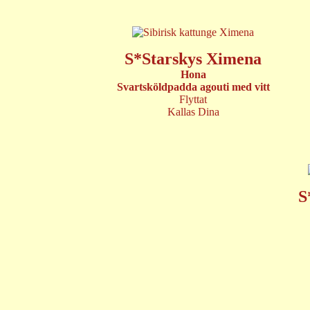
S*Starskys Ximena
Hona
Svartsköldpadda agouti med vitt
Flyttat
Kallas Dina
S